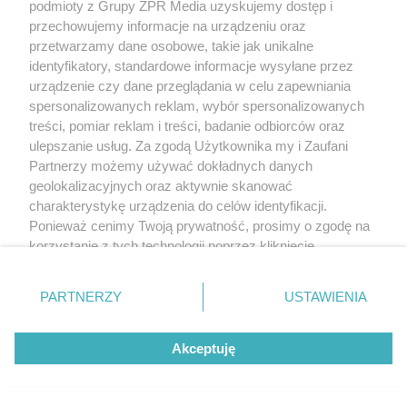
podmioty z Grupy ZPR Media uzyskujemy dostęp i
przechowujemy informacje na urządzeniu oraz
przetwarzamy dane osobowe, takie jak unikalne
identyfikatory, standardowe informacje wysyłane przez
urządzenie czy dane przeglądania w celu zapewniania
spersonalizowanych reklam, wybór spersonalizowanych
treści, pomiar reklam i treści, badanie odbiorców oraz
ulepszanie usług. Za zgodą Użytkownika my i Zaufani
Partnerzy możemy używać dokładnych danych
geolokalizacyjnych oraz aktywnie skanować
charakterystykę urządzenia do celów identyfikacji.
Ponieważ cenimy Twoją prywatność, prosimy o zgodę na
korzystanie z tych technologii poprzez kliknięcie
„Akceptuję”. Zgoda jest dobrowolna i zawsze możesz ją
zmienić/wycofać klikając przycisk ustawień prywatności
PARTNERZY
USTAWIENIA
znajdujący się w lewym dolnym rogu strony
. Niektóre
rodzaje przetwarzania danych nie wymagają zgody
Akceptuję
użytkownika, ale masz prawo sprzeciwić się takiemu
przetwarzaniu. Preferencje będą miały zastosowanie tylko
na tej witrynie.