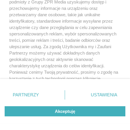
podmioty z Grupy ZPR Media uzyskujemy dostęp i
przechowujemy informacje na urządzeniu oraz
przetwarzamy dane osobowe, takie jak unikalne
identyfikatory, standardowe informacje wysyłane przez
urządzenie czy dane przeglądania w celu zapewniania
spersonalizowanych reklam, wybór spersonalizowanych
treści, pomiar reklam i treści, badanie odbiorców oraz
ulepszanie usług. Za zgodą Użytkownika my i Zaufani
Partnerzy możemy używać dokładnych danych
geolokalizacyjnych oraz aktywnie skanować
charakterystykę urządzenia do celów identyfikacji.
Ponieważ cenimy Twoją prywatność, prosimy o zgodę na
korzystanie z tych technologii poprzez kliknięcie
„Akceptuję”. Zgoda jest dobrowolna i zawsze możesz ją
zmienić/wycofać klikając przycisk ustawień prywatności
PARTNERZY
USTAWIENIA
znajdujący się w lewym dolnym rogu strony
. Niektóre
rodzaje przetwarzania danych nie wymagają zgody
Akceptuję
użytkownika, ale masz prawo sprzeciwić się takiemu
przetwarzaniu. Preferencje będą miały zastosowanie tylko
na tej witrynie.