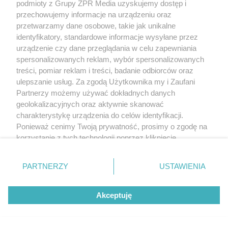
podmioty z Grupy ZPR Media uzyskujemy dostęp i
przechowujemy informacje na urządzeniu oraz
przetwarzamy dane osobowe, takie jak unikalne
identyfikatory, standardowe informacje wysyłane przez
urządzenie czy dane przeglądania w celu zapewniania
spersonalizowanych reklam, wybór spersonalizowanych
treści, pomiar reklam i treści, badanie odbiorców oraz
ulepszanie usług. Za zgodą Użytkownika my i Zaufani
Partnerzy możemy używać dokładnych danych
geolokalizacyjnych oraz aktywnie skanować
charakterystykę urządzenia do celów identyfikacji.
Ponieważ cenimy Twoją prywatność, prosimy o zgodę na
korzystanie z tych technologii poprzez kliknięcie
„Akceptuję”. Zgoda jest dobrowolna i zawsze możesz ją
zmienić/wycofać klikając przycisk ustawień prywatności
PARTNERZY
USTAWIENIA
znajdujący się w lewym dolnym rogu strony
. Niektóre
rodzaje przetwarzania danych nie wymagają zgody
Akceptuję
użytkownika, ale masz prawo sprzeciwić się takiemu
przetwarzaniu. Preferencje będą miały zastosowanie tylko
na tej witrynie.