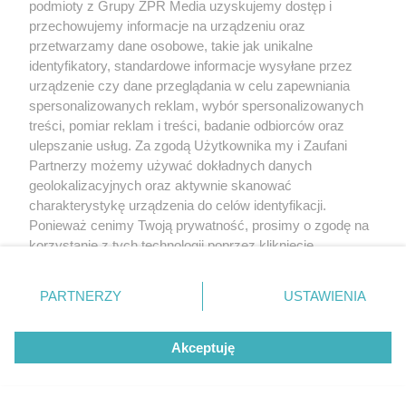
podmioty z Grupy ZPR Media uzyskujemy dostęp i
przechowujemy informacje na urządzeniu oraz
przetwarzamy dane osobowe, takie jak unikalne
identyfikatory, standardowe informacje wysyłane przez
urządzenie czy dane przeglądania w celu zapewniania
spersonalizowanych reklam, wybór spersonalizowanych
treści, pomiar reklam i treści, badanie odbiorców oraz
ulepszanie usług. Za zgodą Użytkownika my i Zaufani
Partnerzy możemy używać dokładnych danych
geolokalizacyjnych oraz aktywnie skanować
charakterystykę urządzenia do celów identyfikacji.
Ponieważ cenimy Twoją prywatność, prosimy o zgodę na
korzystanie z tych technologii poprzez kliknięcie
„Akceptuję”. Zgoda jest dobrowolna i zawsze możesz ją
zmienić/wycofać klikając przycisk ustawień prywatności
PARTNERZY
USTAWIENIA
znajdujący się w lewym dolnym rogu strony
. Niektóre
rodzaje przetwarzania danych nie wymagają zgody
Akceptuję
użytkownika, ale masz prawo sprzeciwić się takiemu
przetwarzaniu. Preferencje będą miały zastosowanie tylko
na tej witrynie.