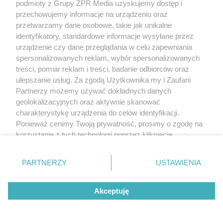
podmioty z Grupy ZPR Media uzyskujemy dostęp i
przechowujemy informacje na urządzeniu oraz
przetwarzamy dane osobowe, takie jak unikalne
identyfikatory, standardowe informacje wysyłane przez
urządzenie czy dane przeglądania w celu zapewniania
spersonalizowanych reklam, wybór spersonalizowanych
treści, pomiar reklam i treści, badanie odbiorców oraz
ulepszanie usług. Za zgodą Użytkownika my i Zaufani
Partnerzy możemy używać dokładnych danych
geolokalizacyjnych oraz aktywnie skanować
charakterystykę urządzenia do celów identyfikacji.
Ponieważ cenimy Twoją prywatność, prosimy o zgodę na
korzystanie z tych technologii poprzez kliknięcie
„Akceptuję”. Zgoda jest dobrowolna i zawsze możesz ją
zmienić/wycofać klikając przycisk ustawień prywatności
PARTNERZY
USTAWIENIA
znajdujący się w lewym dolnym rogu strony
. Niektóre
rodzaje przetwarzania danych nie wymagają zgody
Akceptuję
użytkownika, ale masz prawo sprzeciwić się takiemu
przetwarzaniu. Preferencje będą miały zastosowanie tylko
na tej witrynie.