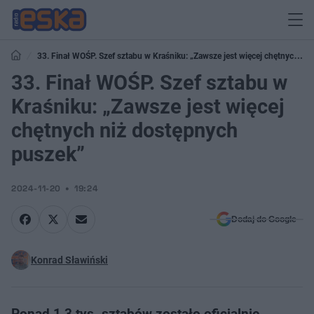
33. Finał WOŚP. Szef sztabu w Kraśniku: „Zawsze jest więcej chętnych
niż dostępnych puszek”
33. Finał WOŚP. Szef sztabu w
Kraśniku: „Zawsze jest więcej
chętnych niż dostępnych
puszek”
2024-11-20
19:24
Dodaj do Google
Konrad Sławiński
Ponad 1,3 tys. sztabów zostało oficjalnie