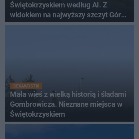
Świętokrzyskiem według AI. Z
widokiem na najwyższy szczyt Gór
Świętokrzyskich
CIEKAWOSTKI
Mała wieś z wielką historią i śladami
Gombrowicza. Nieznane miejsca w
Świętokrzyskiem