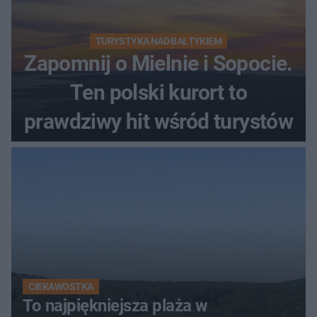
TURYSTYKA NAD BAŁTYKIEM
Zapomnij o Mielnie i Sopocie.
Ten polski kurort to
prawdziwy hit wśród turystów
CIEKAWOSTKA
To najpiękniejsza plaża w