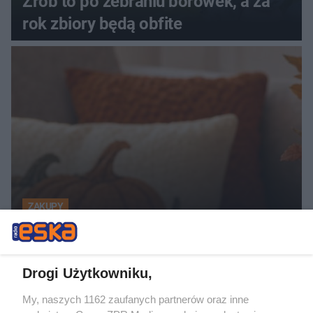
Zrób to po zebraniu borówek, a za
rok zbiory będą obfite
ZAKUPY
Jesień w Pepco! Stylowe kubki i
dodatki w świetnych cenach
Drogi Użytkowniku,
5
My, naszych 1162 zaufanych partnerów oraz inne