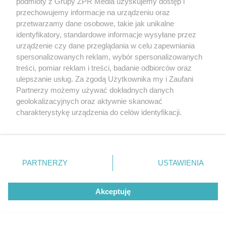
podmioty z Grupy ZPR Media uzyskujemy dostęp i
przechowujemy informacje na urządzeniu oraz
przetwarzamy dane osobowe, takie jak unikalne
identyfikatory, standardowe informacje wysyłane przez
urządzenie czy dane przeglądania w celu zapewniania
spersonalizowanych reklam, wybór spersonalizowanych
treści, pomiar reklam i treści, badanie odbiorców oraz
ulepszanie usług. Za zgodą Użytkownika my i Zaufani
TEST OSOBOWOŚCI
Partnerzy możemy używać dokładnych danych
Psychotest. Wybierz jeden kwiat i
geolokalizacyjnych oraz aktywnie skanować
sprawdź, jaki masz typ osobowości
charakterystykę urządzenia do celów identyfikacji.
Ponieważ cenimy Twoją prywatność, prosimy o zgodę na
korzystanie z tych technologii poprzez kliknięcie
ZOBACZ WIĘCEJ
„Akceptuję”. Zgoda jest dobrowolna i zawsze możesz ją
zmienić/wycofać klikając przycisk ustawień prywatności
PARTNERZY
USTAWIENIA
znajdujący się w lewym dolnym rogu strony
. Niektóre
rodzaje przetwarzania danych nie wymagają zgody
Akceptuję
użytkownika, ale masz prawo sprzeciwić się takiemu
przetwarzaniu. Preferencje będą miały zastosowanie tylko
na tej witrynie.