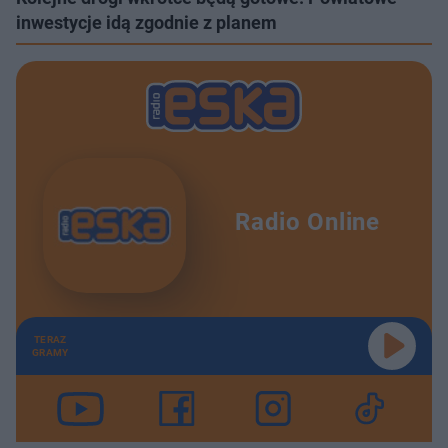
inwestycje idą zgodnie z planem
Radio Online
TERAZ
GRAMY