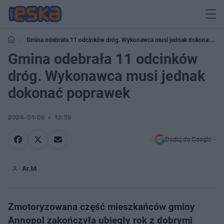
Gmina odebrała 11 odcinków dróg. Wykonawca musi jednak dokonać
poprawek
Gmina odebrała 11 odcinków
dróg. Wykonawca musi jednak
dokonać poprawek
2024-01-06
12:39
Dodaj do Google
Ar.M
Zmotoryzowana część mieszkańców gminy
Annopol zakończyła ubiegły rok z dobrymi