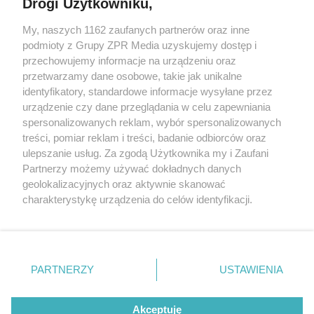
Drogi Użytkowniku,
My, naszych 1162 zaufanych partnerów oraz inne
Żaden utwór zamieszczony w serwisie nie może być powielany i
podmioty z Grupy ZPR Media uzyskujemy dostęp i
rozpowszechniany lub dalej rozpowszechniany w jakikolwiek sposób (w
przechowujemy informacje na urządzeniu oraz
tym także elektroniczny lub mechaniczny) na jakimkolwiek polu
eksploatacji w jakiejkolwiek formie, włącznie z umieszczaniem w
przetwarzamy dane osobowe, takie jak unikalne
Internecie bez pisemnej zgody właściciela praw. Jakiekolwiek użycie lub
identyfikatory, standardowe informacje wysyłane przez
wykorzystanie utworów w całości lub w części z naruszeniem prawa,
tzn. bez właściwej zgody, jest zabronione pod groźbą kary i może być
urządzenie czy dane przeglądania w celu zapewniania
ścigane prawnie.
spersonalizowanych reklam, wybór spersonalizowanych
treści, pomiar reklam i treści, badanie odbiorców oraz
ulepszanie usług. Za zgodą Użytkownika my i Zaufani
Partnerzy możemy używać dokładnych danych
geolokalizacyjnych oraz aktywnie skanować
charakterystykę urządzenia do celów identyfikacji.
Ponieważ cenimy Twoją prywatność, prosimy o zgodę na
O nas
korzystanie z tych technologii poprzez kliknięcie
Informacje prawne
„Akceptuję”. Zgoda jest dobrowolna i zawsze możesz ją
zmienić/wycofać klikając przycisk ustawień prywatności
PARTNERZY
USTAWIENIA
Nasze serwisy
znajdujący się w lewym dolnym rogu strony
. Niektóre
rodzaje przetwarzania danych nie wymagają zgody
© 2026 Grupa ZPR Media
Akceptuję
użytkownika, ale masz prawo sprzeciwić się takiemu