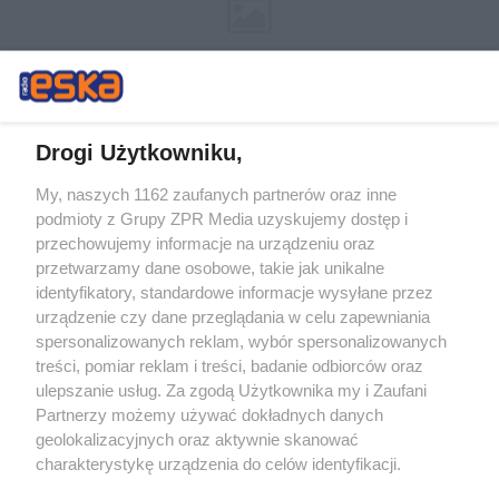
Drogi Użytkowniku,
My, naszych 1162 zaufanych partnerów oraz inne
Żaden utwór zamieszczony w serwisie nie może być powielany i
podmioty z Grupy ZPR Media uzyskujemy dostęp i
rozpowszechniany lub dalej rozpowszechniany w jakikolwiek sposób (w
przechowujemy informacje na urządzeniu oraz
tym także elektroniczny lub mechaniczny) na jakimkolwiek polu
eksploatacji w jakiejkolwiek formie, włącznie z umieszczaniem w
przetwarzamy dane osobowe, takie jak unikalne
Internecie bez pisemnej zgody właściciela praw. Jakiekolwiek użycie lub
identyfikatory, standardowe informacje wysyłane przez
wykorzystanie utworów w całości lub w części z naruszeniem prawa,
tzn. bez właściwej zgody, jest zabronione pod groźbą kary i może być
urządzenie czy dane przeglądania w celu zapewniania
ścigane prawnie.
spersonalizowanych reklam, wybór spersonalizowanych
treści, pomiar reklam i treści, badanie odbiorców oraz
ulepszanie usług. Za zgodą Użytkownika my i Zaufani
Partnerzy możemy używać dokładnych danych
geolokalizacyjnych oraz aktywnie skanować
charakterystykę urządzenia do celów identyfikacji.
Ponieważ cenimy Twoją prywatność, prosimy o zgodę na
O nas