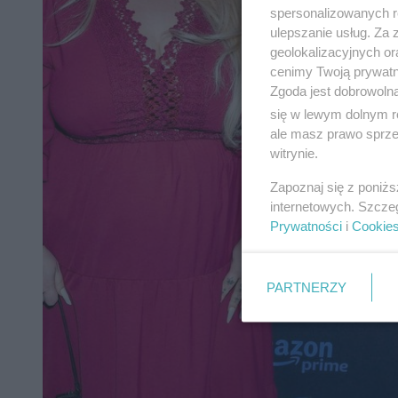
spersonalizowanych re
ulepszanie usług. Za
geolokalizacyjnych or
cenimy Twoją prywatno
Zgoda jest dobrowoln
się w lewym dolnym r
ale masz prawo sprzec
witrynie.
Zapoznaj się z poniż
internetowych. Szcze
Prywatności
i
Cookie
PARTNERZY