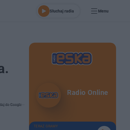
Słuchaj radia
Menu
a.
Radio Online
daj do Google
TERAZ GRAMY