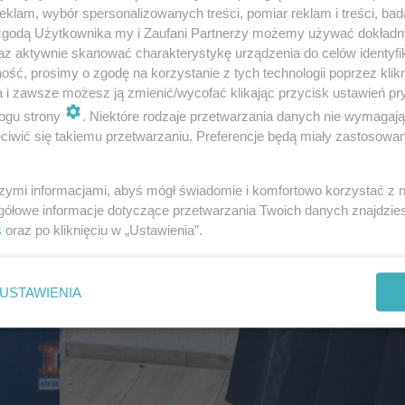
klam, wybór spersonalizowanych treści, pomiar reklam i treści, bad
 zgodą Użytkownika my i Zaufani Partnerzy możemy używać dokład
az aktywnie skanować charakterystykę urządzenia do celów identyfi
ść, prosimy o zgodę na korzystanie z tych technologii poprzez klikn
a i zawsze możesz ją zmienić/wycofać klikając przycisk ustawień pr
ogu strony
. Niektóre rodzaje przetwarzania danych nie wymagaj
iwić się takiemu przetwarzaniu. Preferencje będą miały zastosowanie
szymi informacjami, abyś mógł świadomie i komfortowo korzystać z
gółowe informacje dotyczące przetwarzania Twoich danych znajdzi
s
oraz po kliknięciu w „Ustawienia”.
USTAWIENIA