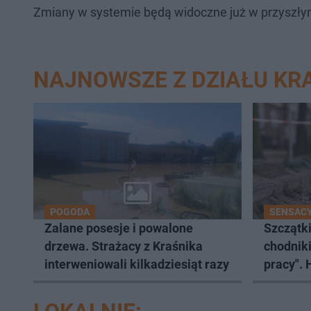
Zmiany w systemie będą widoczne już w przyszły
NAJNOWSZE Z DZIAŁU KR
POGODA
SENSACY
Zalane posesje i powalone
Szczątki
drzewa. Strażacy z Kraśnika
chodniki
interweniowali kilkadziesiąt razy
pracy". 
wątpliw