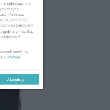
anie odbiorców oraz
nych danych
kacji. Ponieważ
ięcie „Akceptuję”.
ywatności znajdujący
ą zgody użytkownika,
 tylko na tej
 naszych serwisów
esz w
Polityce
Akceptuję