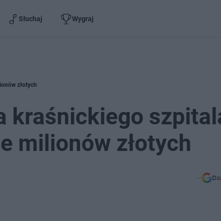
Słuchaj
Wygraj
lionów złotych
 kraśnickiego szpital
ie milionów złotych
Do