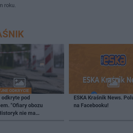
m roku.
AŚNIK
JNE ODKRYCIE
 odkryte pod
ESKA Kraśnik News. Pol
em. "Ofiary obozu
na Facebooku!
Historyk nie ma
ości