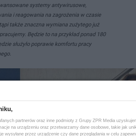
awansowane systemy antywirusowe,
ania i reagowania na zagrożenia w czasie
tąpi także znaczna wymiana zużytego już
 pracujemy. Będzie to na przykład ponad 180
ż będzie służyło poprawie komfortu pracy
nego.
niku,
fanych partnerów oraz inne podmioty z Grupy ZPR Media uzyskujem
cje na urządzeniu oraz przetwarzamy dane osobowe, takie jak unika
je wysyłane przez urządzenie czy dane przeglądania w celu zapewn