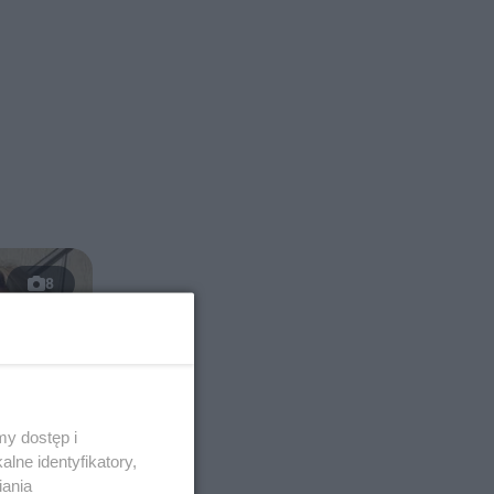
8
y dostęp i
lne identyfikatory,
iania