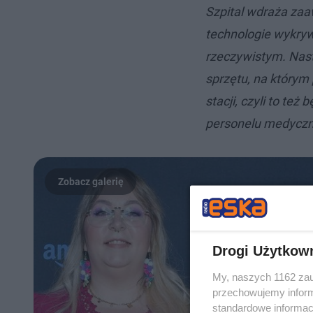
Szpital wdraża za
technologie wykryw
rzeczywistym. Nas
sprzętu, na którym
stacji, czyli to te
personelu medycz
Drogi Użytkow
My, naszych 1162 zau
przechowujemy informa
standardowe informac