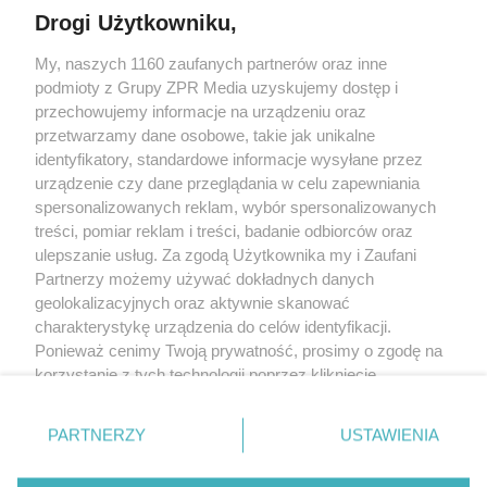
Drogi Użytkowniku,
My, naszych 1160 zaufanych partnerów oraz inne
Żaden utwór zamieszczony w serwisie nie może być powielany i
podmioty z Grupy ZPR Media uzyskujemy dostęp i
rozpowszechniany lub dalej rozpowszechniany w jakikolwiek sposób (w
tym także elektroniczny lub mechaniczny) na jakimkolwiek polu
przechowujemy informacje na urządzeniu oraz
eksploatacji w jakiejkolwiek formie, włącznie z umieszczaniem w Internecie
przetwarzamy dane osobowe, takie jak unikalne
bez pisemnej zgody właściciela praw. Jakiekolwiek użycie lub
wykorzystanie utworów w całości lub w części z naruszeniem prawa, tzn.
identyfikatory, standardowe informacje wysyłane przez
bez właściwej zgody, jest zabronione pod groźbą kary i może być ścigane
urządzenie czy dane przeglądania w celu zapewniania
prawnie.
spersonalizowanych reklam, wybór spersonalizowanych
treści, pomiar reklam i treści, badanie odbiorców oraz
ulepszanie usług. Za zgodą Użytkownika my i Zaufani
Partnerzy możemy używać dokładnych danych
geolokalizacyjnych oraz aktywnie skanować
charakterystykę urządzenia do celów identyfikacji.
O nas
Ponieważ cenimy Twoją prywatność, prosimy o zgodę na
korzystanie z tych technologii poprzez kliknięcie
Informacje prawne
„Akceptuję”. Zgoda jest dobrowolna i zawsze możesz ją
zmienić/wycofać klikając przycisk ustawień prywatności
Nasze serwisy
PARTNERZY
USTAWIENIA
znajdujący się w lewym dolnym rogu strony
. Niektóre
rodzaje przetwarzania danych nie wymagają zgody
© 2026 Grupa ZPR Media