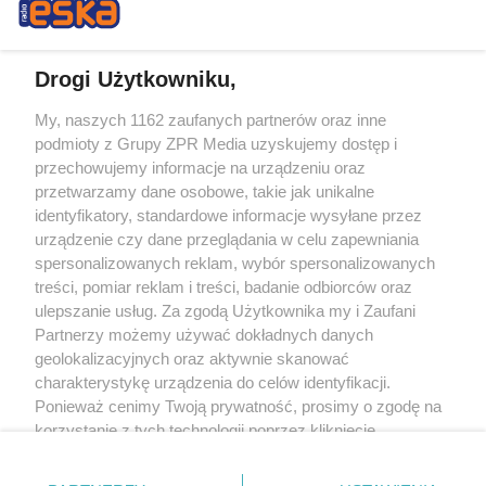
Drogi Użytkowniku,
My, naszych 1162 zaufanych partnerów oraz inne
Żaden utwór zamieszczony w serwisie nie może być powielany i
podmioty z Grupy ZPR Media uzyskujemy dostęp i
rozpowszechniany lub dalej rozpowszechniany w jakikolwiek sposób (w
tym także elektroniczny lub mechaniczny) na jakimkolwiek polu
przechowujemy informacje na urządzeniu oraz
eksploatacji w jakiejkolwiek formie, włącznie z umieszczaniem w Internecie
przetwarzamy dane osobowe, takie jak unikalne
bez pisemnej zgody właściciela praw. Jakiekolwiek użycie lub
identyfikatory, standardowe informacje wysyłane przez
wykorzystanie utworów w całości lub w części z naruszeniem prawa, tzn.
bez właściwej zgody, jest zabronione pod groźbą kary i może być ścigane
urządzenie czy dane przeglądania w celu zapewniania
prawnie.
spersonalizowanych reklam, wybór spersonalizowanych
treści, pomiar reklam i treści, badanie odbiorców oraz
ulepszanie usług. Za zgodą Użytkownika my i Zaufani
Partnerzy możemy używać dokładnych danych
geolokalizacyjnych oraz aktywnie skanować
charakterystykę urządzenia do celów identyfikacji.
Ponieważ cenimy Twoją prywatność, prosimy o zgodę na
O nas
korzystanie z tych technologii poprzez kliknięcie
Informacje prawne
„Akceptuję”. Zgoda jest dobrowolna i zawsze możesz ją
zmienić/wycofać klikając przycisk ustawień prywatności