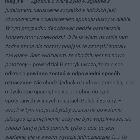
religijne. –
Zgodnie z wiarą Żydów, zgodnie z
judaizmem, naruszenie szczątków ludzkich jest
równoznaczne z naruszeniem spokoju duszy w niebie.
W tym przypadku decydować będzie ostatecznie
konserwator wojewódzki. O ile ja wiem, na razie tam
żadne prace nie zostały podjęte, te szczątki zostały
zasypane. Sam widziałem, że chodnik jest na nowo
położony
– powiedział.Historyk uważa, że miejsce
odkrycia
powinno zostać w odpowiedni sposób
oznaczone
. Nie chodzi jednak o budowę pomnika, lecz
o dyskretne upamiętnienie, podobne do tych
spotykanych w innych miastach Polski i Europy. –
Jeżeli w tym miejscu byłaby szansa na powstanie
jakiegoś upamiętnienia, żeby nie było wątpliwości, nie
chodzi tutaj o jakiś pomnik, tylko o coś, co jest
subtelne, ale w swoim wyrazie jednoznaczne. (...) To