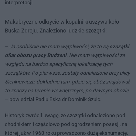
interpretacji.
Makabryczne odkrycie w kopalni kruszywa koło
Buska-Zdroju. Znaleziono ludzkie szczątki!
–
Ja osobiście nie mam wątpliwości, że to są
szczątki
ofiar obozu pracy Budzeni
. Nie mam wątpliwości ze
względu na bardzo specyficzną lokalizację tych
szczątków. Po pierwsze, zostały odnalezione przy ulicy
Sienkiewicza, dokładnie tam, gdzie się obóz znajdował,
to znaczy na terenie wewnętrznym, po dawnym obozie
– powiedział Radiu Eska dr Dominik Szulc.
Historyk zwrócił uwagę, że szczątki odnaleziono pod
chodnikiem i częściowo pod ogrodzeniem posesji, na
której już w 1960 roku prowadzono dużą ekshumację.