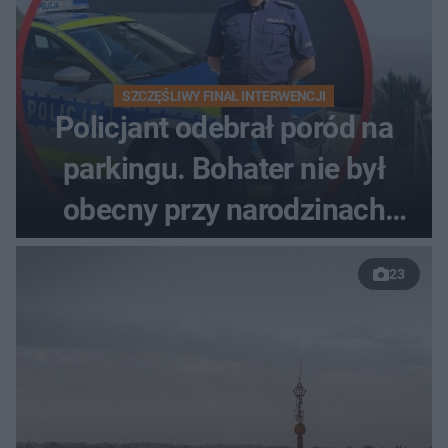
SZCZĘŚLIWY FINAŁ INTERWENCJI
Policjant odebrał poród na
parkingu. Bohater nie był
obecny przy narodzinach
własnych dzieci
23