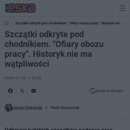
Szczątki odkryte pod chodnikiem. "Ofiary obozu pracy". Historyk nie ma
wątpliwości
Szczątki odkryte pod
chodnikiem. "Ofiary obozu
pracy". Historyk nie ma
wątpliwości
2026-07-03
12:35
Dodaj do Google
Jacek Chlewicki
Piotr Staszczuk
Odkrycie ludzkich szczątków podczas prac