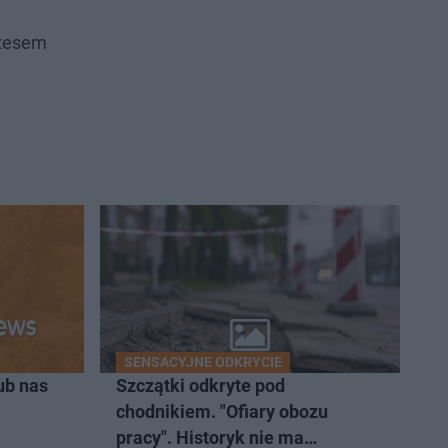
ezesem
SENSACYJNE ODKRYCIE
ub nas
Szczątki odkryte pod
chodnikiem. "Ofiary obozu
pracy". Historyk nie ma