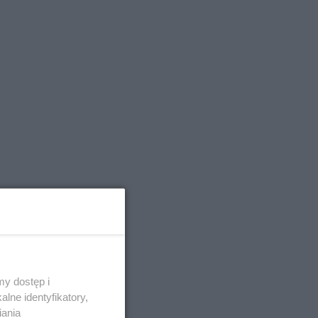
y dostęp i
lne identyfikatory,
iania