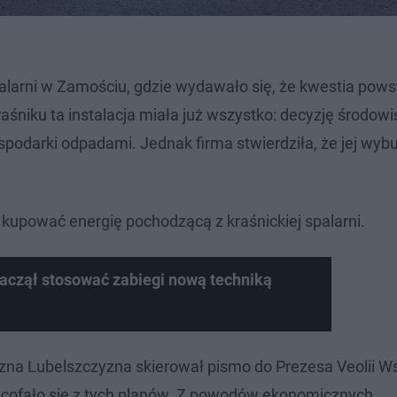
arni w Zamościu, gdzie wydawało się, że kwestia powst
raśniku ta instalacja miała już wszystko: decyzję środow
ospodarki odpadami. Jednak firma stwierdziła, że jej wy
kupować energię pochodzącą z kraśnickiej spalarni.
zaczął stosować zabiegi nową techniką
zna Lubelszczyzna skierował pismo do Prezesa Veolii W
ycofało się z tych planów. Z powodów ekonomicznych,