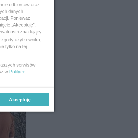
anie odbiorców oraz
nych danych
kacji. Ponieważ
ięcie „Akceptuję”.
ywatności znajdujący
ą zgody użytkownika,
 tylko na tej
 naszych serwisów
esz w
Polityce
5
Akceptuję