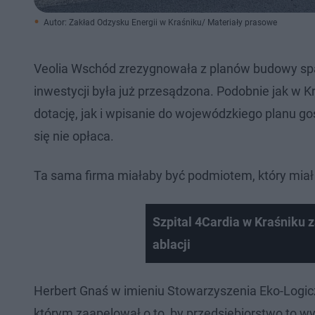
Autor: Zakład Odzysku Energii w Kraśniku/ Materiały prasowe
Veolia Wschód zrezygnowała z planów budowy spal
inwestycji była już przesądzona. Podobnie jak w K
dotację, jak i wpisanie do wojewódzkiego planu g
się nie opłaca.
Ta sama firma miałaby być podmiotem, który miał 
Szpital 4Cardia w Kraśniku 
ablacji
Herbert Gnaś w imieniu Stowarzyszenia Eko-Logic
którym zaapelował o to, by przedsiębiorstwo to w