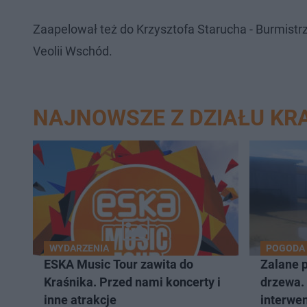
Zaapelował też do Krzysztofa Starucha - Burmistr
Veolii Wschód.
NAJNOWSZE Z DZIAŁU KR
WYDARZENIA
POGODA
ESKA Music Tour zawita do
Zalane 
Kraśnika. Przed nami koncerty i
drzewa. 
inne atrakcje
interwen