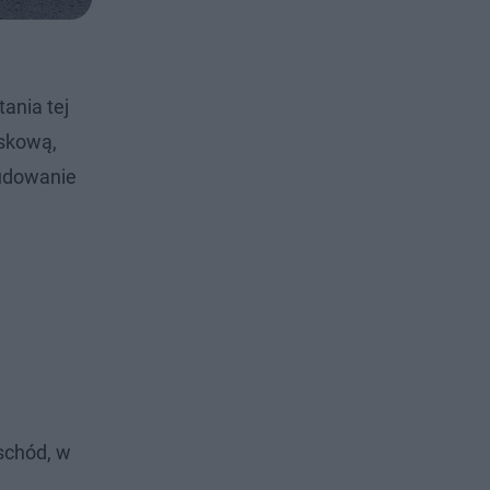
ania tej
iskową,
budowanie
schód, w