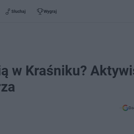
Słuchaj
Wygraj
nią w Kraśniku? Aktywi
rza
Do