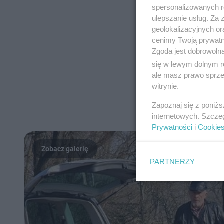
spersonalizowanych re
ulepszanie usług. Za
geolokalizacyjnych or
cenimy Twoją prywatno
Zgoda jest dobrowoln
się w lewym dolnym r
ale masz prawo sprzec
witrynie.
Zapoznaj się z poniż
internetowych. Szcze
Prywatności
i
Cookie
PARTNERZY