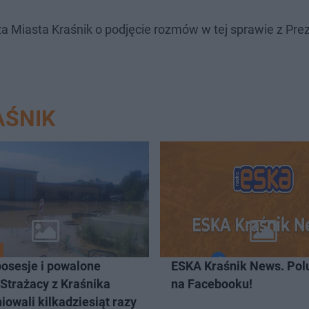
za Miasta Kraśnik o podjęcie rozmów w tej sprawie z Pr
AŚNIK
posesje i powalone
ESKA Kraśnik News. Pol
Strażacy z Kraśnika
na Facebooku!
iowali kilkadziesiąt razy