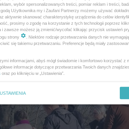
klam, wybór spersonalizowanych treści, pomiar reklam i treści, bad
 zgodą Użytkownika my i Zaufani Partnerzy możemy używać dokład
az aktywnie skanować charakterystykę urządzenia do celów identyfi
ść, prosimy o zgodę na korzystanie z tych technologii poprzez klikn
a i zawsze możesz ją zmienić/wycofać klikając przycisk ustawień pr
ogu strony
. Niektóre rodzaje przetwarzania danych nie wymagaj
iwić się takiemu przetwarzaniu. Preferencje będą miały zastosowanie
szymi informacjami, abyś mógł świadomie i komfortowo korzystać z
gółowe informacje dotyczące przetwarzania Twoich danych znajdzi
s
oraz po kliknięciu w „Ustawienia”.
USTAWIENIA