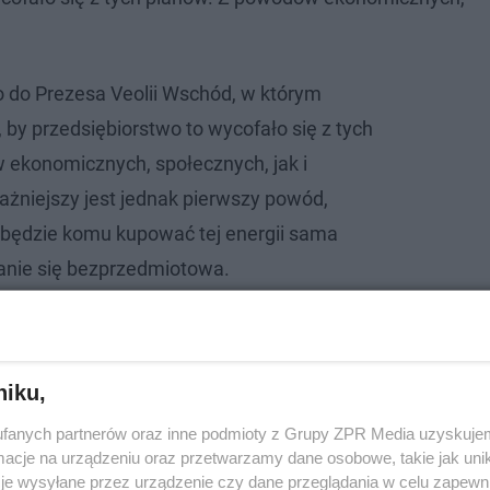
 do Prezesa Veolii Wschód, w którym
 by przedsiębiorstwo to wycofało się z tych
ekonomicznych, społecznych, jak i
żniejszy jest jednak pierwszy powód,
e będzie komu kupować tej energii sama
anie się bezprzedmiotowa.
rze wiemy, że Kraśnik tak energii ze
lu towarzyszących jej powstaniu szkodliwych
po prostu nie potrzebuje.
niku,
fanych partnerów oraz inne podmioty z Grupy ZPR Media uzyskujem
cje na urządzeniu oraz przetwarzamy dane osobowe, takie jak unika
je wysyłane przez urządzenie czy dane przeglądania w celu zapewn