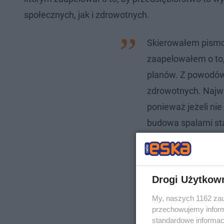
społecznych, jak i zdrowotnych.
Skierowałem pismo
zaapelowałem o to,
planów. Z powodów 
zdrowotnych. Najwa
ponieważ jeżeli ni
budowa spalarni st
Wszyscy bowiem dob
spalarni, jak i wie
skutków ubocznych 
Drogi Użytkow
My, naszych 1162 zau
przechowujemy informa
standardowe informac