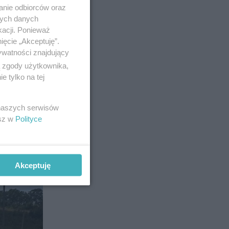
anie odbiorców oraz
nych danych
kacji. Ponieważ
ięcie „Akceptuję”.
ywatności znajdujący
ą zgody użytkownika,
 tylko na tej
15
 naszych serwisów
esz w
Polityce
Akceptuję