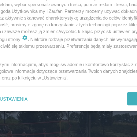
klam, wybór spersonalizowanych treści, pomiar reklam i treści, bad
 zgodą Użytkownika my i Zaufani Partnerzy możemy używać dokład
az aktywnie skanować charakterystykę urządzenia do celów identyfi
ść, prosimy o zgodę na korzystanie z tych technologii poprzez klikn
a i zawsze możesz ją zmienić/wycofać klikając przycisk ustawień pr
ekty ich prac zobaczymy już 28 lipca.
ogu strony
. Niektóre rodzaje przetwarzania danych nie wymagaj
iwić się takiemu przetwarzaniu. Preferencje będą miały zastosowanie
szymi informacjami, abyś mógł świadomie i komfortowo korzystać z
gółowe informacje dotyczące przetwarzania Twoich danych znajdzi
s
oraz po kliknięciu w „Ustawienia”.
USTAWIENIA