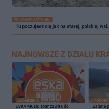
POLECANY ARTYKUŁ:
Tu poczujesz się jak na starej, polskiej 
NAJNOWSZE Z DZIAŁU KR
WYDARZENIA
POGODA
ESKA Music Tour zawita do
Zalane 