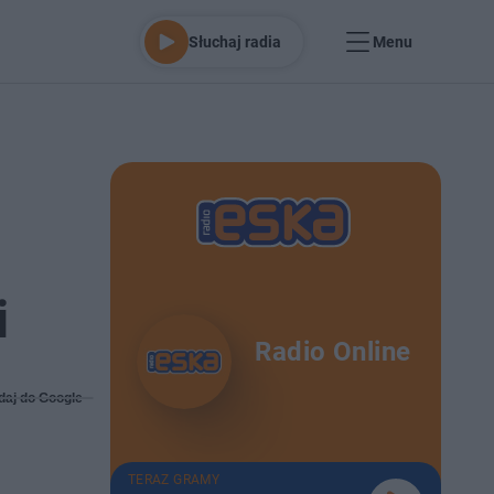
Słuchaj radia
Menu
i
Radio Online
daj do Google
TERAZ GRAMY