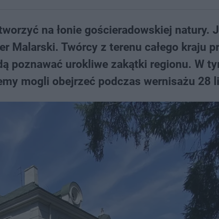
worzyć na łonie gościeradowskiej natury. 
er Malarski. Twórcy z terenu całego kraju p
dą poznawać urokliwe zakątki regionu. W t
iemy mogli obejrzeć podczas wernisażu 28 l