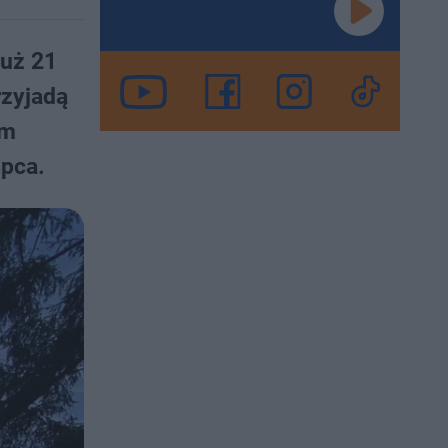
Już 21
rzyjadą
ym
ipca.