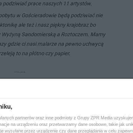
 podziwiać prace naszych 11 artystów.
pobytu w Gościeradowie będą podziwiać nie
ktonikę ale też i nasz piękny krajobraz bo
y Wyżyną Sandomierską a Roztoczem. Mamy
azy gdzie ci nasi malarze na pewno uchwycą
rzeleją to na płótno czy papier.
niku,
fanych partnerów oraz inne podmioty z Grupy ZPR Media uzyskujem
cje na urządzeniu oraz przetwarzamy dane osobowe, takie jak unika
je wysyłane przez urządzenie czy dane przeglądania w celu zapewn