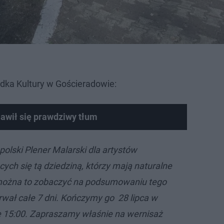
dka Kultury w Gościeradowie:
awił się prawdziwy tłum
lski Plener Malarski dla artystów
ych się tą dziedziną, którzy mają naturalne
 można to zobaczyć na podsumowaniu tego
rwał całe 7 dni. Kończymy go 28 lipca w
ie 15:00. Zapraszamy właśnie na wernisaż