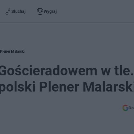
Słuchaj
Wygraj
Plener Malarski
 Gościeradowem w tle.
olski Plener Malarsk
Do