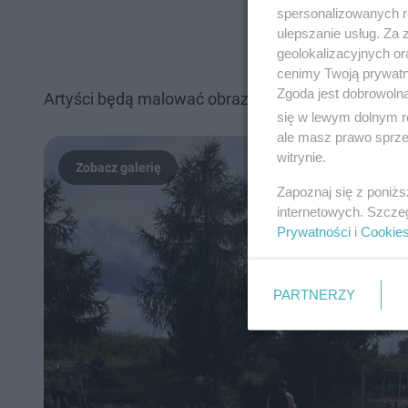
spersonalizowanych re
ulepszanie usług. Za
geolokalizacyjnych or
cenimy Twoją prywatno
Zgoda jest dobrowoln
Artyści będą malować obrazy w stylu dowolnym. Ef
się w lewym dolnym r
ale masz prawo sprzec
witrynie.
Zapoznaj się z poniż
internetowych. Szcze
Prywatności
i
Cookie
PARTNERZY