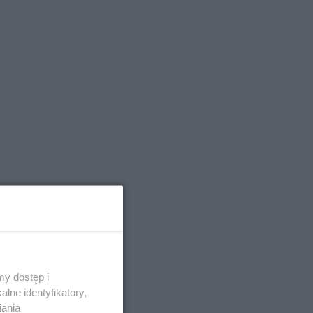
y dostęp i
lne identyfikatory,
iania