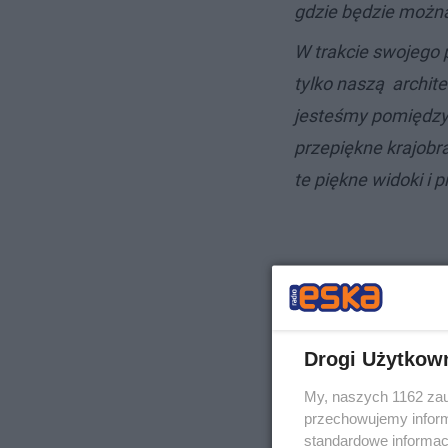
gdzie będzie można
W trakcie swojego 
tylko naszą archite
jesteśmy pomiędz
przepiękne krajobr
te piękne widoki i p
Drogi Użytkow
My, naszych 1162 zau
przechowujemy informa
standardowe informac