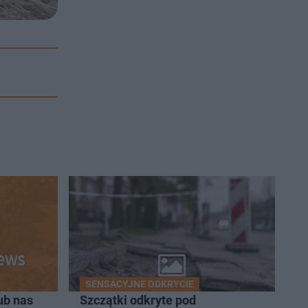
SENSACYJNE ODKRYCIE
ub nas
Szczątki odkryte pod