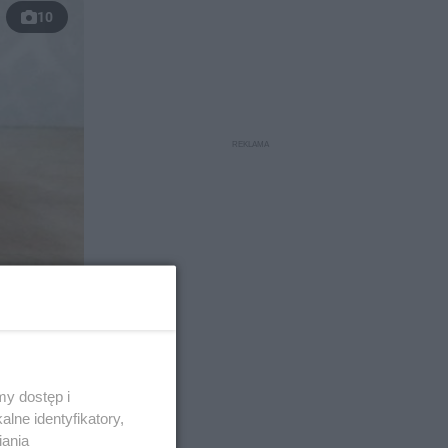
10
y dostęp i
lne identyfikatory,
iania