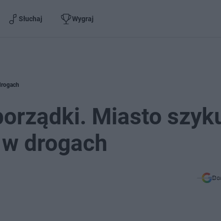
Słuchaj
Wygraj
 drogach
orządki. Miasto szyk
r w drogach
Do