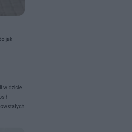
do jak
i widzicie
sił
powstałych