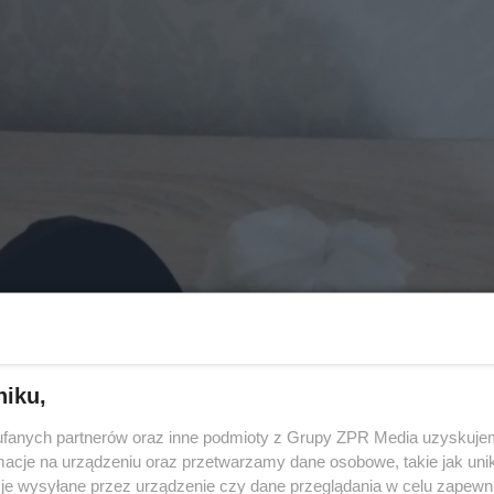
niku,
fanych partnerów oraz inne podmioty z Grupy ZPR Media uzyskujem
cje na urządzeniu oraz przetwarzamy dane osobowe, takie jak unika
je wysyłane przez urządzenie czy dane przeglądania w celu zapewn