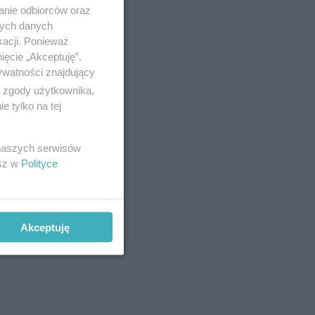
anie odbiorców oraz
nych danych
kacji. Ponieważ
ięcie „Akceptuję”.
ywatności znajdujący
ą zgody użytkownika,
 tylko na tej
 naszych serwisów
esz w
Polityce
Akceptuję