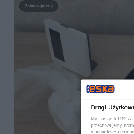
Drogi Użytkow
My, naszych 1162 zau
przechowujemy informa
standardowe informac