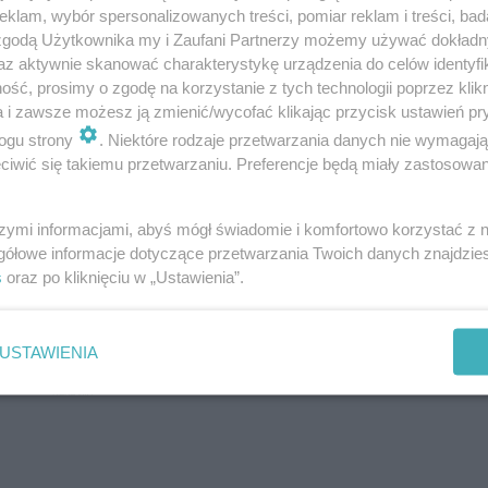
klam, wybór spersonalizowanych treści, pomiar reklam i treści, bad
 zgodą Użytkownika my i Zaufani Partnerzy możemy używać dokład
az aktywnie skanować charakterystykę urządzenia do celów identyfi
ść, prosimy o zgodę na korzystanie z tych technologii poprzez klikn
a i zawsze możesz ją zmienić/wycofać klikając przycisk ustawień pr
ogu strony
. Niektóre rodzaje przetwarzania danych nie wymagaj
iwić się takiemu przetwarzaniu. Preferencje będą miały zastosowanie
szymi informacjami, abyś mógł świadomie i komfortowo korzystać z
gółowe informacje dotyczące przetwarzania Twoich danych znajdzi
s
oraz po kliknięciu w „Ustawienia”.
USTAWIENIA