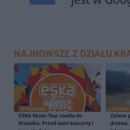
NAJNOWSZE Z DZIAŁU KR
WYDARZENIA
POGODA
ESKA Music Tour zawita do
Zalane 
Kraśnika. Przed nami koncerty i
drzewa. 