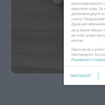
spersonalizowanych re
ulepszanie usług. Za
geolokalizacyjnych or
cenimy Twoją prywatno
Zgoda jest dobrowoln
się w lewym dolnym r
ale masz prawo sprzec
witrynie.
Zapoznaj się z poniż
internetowych. Szcze
Prywatności
i
Cookie
PARTNERZY