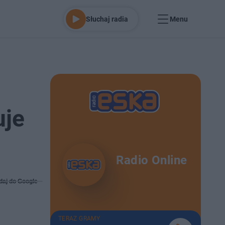
Słuchaj radia
Menu
uje
Radio Online
daj do Google
TERAZ GRAMY