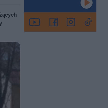
eżących
y