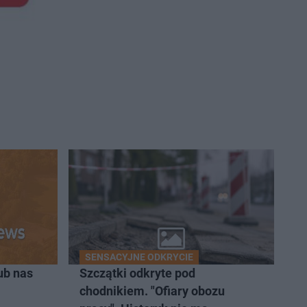
SENSACYJNE ODKRYCIE
ub nas
Szczątki odkryte pod
chodnikiem. "Ofiary obozu