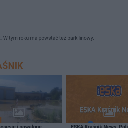
. W tym roku ma powstać też park linowy.
AŚNIK
posesje i powalone
ESKA Kraśnik News. Pol