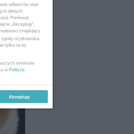
anie odbiorców oraz
nych danych
kacji. Ponieważ
ięcie „Akceptuję”.
ywatności znajdujący
ą zgody użytkownika,
 tylko na tej
 naszych serwisów
esz w
Polityce
Akceptuję