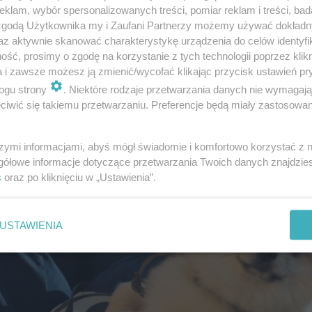
klam, wybór spersonalizowanych treści, pomiar reklam i treści, bad
 zgodą Użytkownika my i Zaufani Partnerzy możemy używać dokład
az aktywnie skanować charakterystykę urządzenia do celów identyfi
ść, prosimy o zgodę na korzystanie z tych technologii poprzez klikn
a i zawsze możesz ją zmienić/wycofać klikając przycisk ustawień pr
ogu strony
. Niektóre rodzaje przetwarzania danych nie wymagaj
iwić się takiemu przetwarzaniu. Preferencje będą miały zastosowanie
szymi informacjami, abyś mógł świadomie i komfortowo korzystać z
gółowe informacje dotyczące przetwarzania Twoich danych znajdzi
s
oraz po kliknięciu w „Ustawienia”.
USTAWIENIA