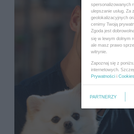
spersonalizowanych re
ulepszanie usług. Za
geolokalizacyjnych or
cenimy Twoją prywatno
Zgoda jest dobrowoln
się w lewym dolnym r
ale masz prawo sprzec
witrynie.
Zapoznaj się z poniż
internetowych. Szcze
Prywatności
i
Cookie
PARTNERZY